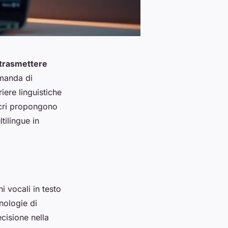
trasmettere
omanda di
iere linguistiche
scri propongono
tilingue in
i vocali in testo
nologie di
ecisione nella