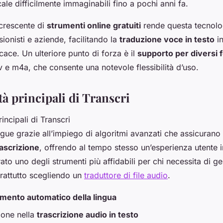
le difficilmente immaginabili fino a pochi anni fa.
 crescente di
strumenti online gratuiti
rende questa tecnolog
sionisti e aziende, facilitando la
traduzione voce in testo
in
cace. Un ulteriore punto di forza è il
supporto per diversi 
 e m4a, che consente una notevole flessibilità d’uso.
à principali di Transcri
ingue grazie all’impiego di algoritmi avanzati che assicurano
rascrizione
, offrendo al tempo stesso un’esperienza utente in
to uno degli strumenti più affidabili per chi necessita di ges
prattutto scegliendo un
traduttore di file audio
.
mento automatico della lingua
ione nella
trascrizione audio in testo