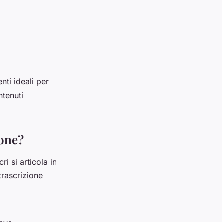
nti ideali per
ntenuti
ione?
i si articola in
trascrizione