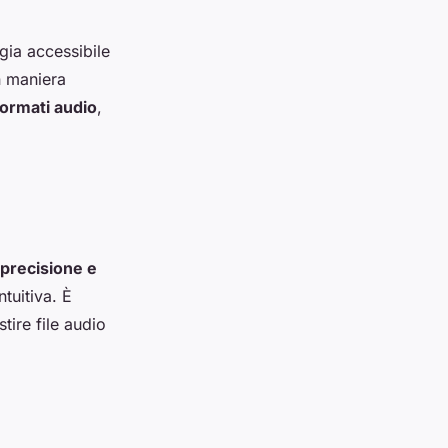
ia accessibile
 maniera
formati audio
,
precisione e
tuitiva. È
tire file audio