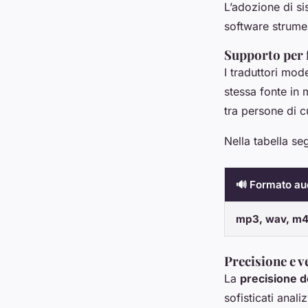
L’adozione di si
software strument
Supporto per 
I traduttori mod
stessa fonte in 
tra persone di cu
Nella tabella se
🔊 Formato au
mp3, wav, m
Precisione e v
La
precisione de
sofisticati anal