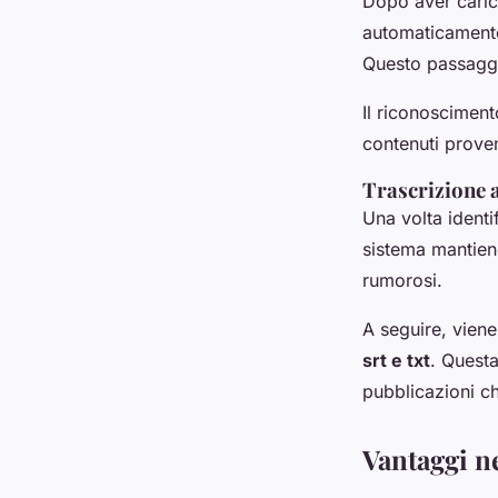
Dopo aver caricat
automaticamente 
Questo passaggio
Il riconoscimen
contenuti proven
Trascrizione a
Una volta identi
sistema mantiene
rumorosi.
A seguire, viene
srt e txt
. Questa
pubblicazioni c
Vantaggi ne