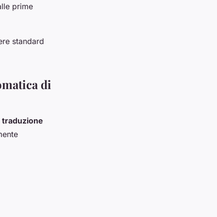
alle prime
ere standard
omatica di
a
traduzione
mente