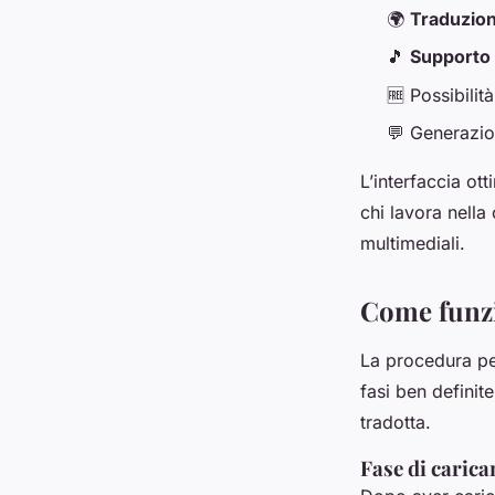
🌍
Traduzion
🎵
Supporto 
🆓 Possibilità
💬 Generazion
L’interfaccia ot
chi lavora nella
multimediali.
Come funzi
La procedura pe
fasi ben definit
tradotta.
Fase di caric