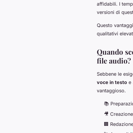
affidabili. I te
versioni di quest
Questo vantaggi
qualitativi eleva
Quando sce
file audio?
Sebbene le esige
voce in testo
e 
vantaggioso.
📚 Preparazio
🎥 Creazione 
🏢 Redazione 