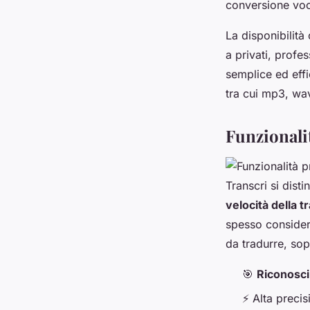
conversione voca
La disponibilità
a privati, profes
semplice ed effi
tra cui mp3, wav
Funzionalit
Transcri si dist
velocità della t
spesso considera
da tradurre, so
🎯
Riconosci
⚡ Alta precis