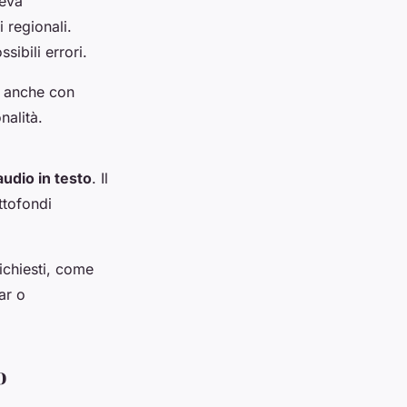
leva
 regionali.
sibili errori.
e anche con
nalità.
audio in testo
. Il
ttofondi
richiesti, come
ar o
o