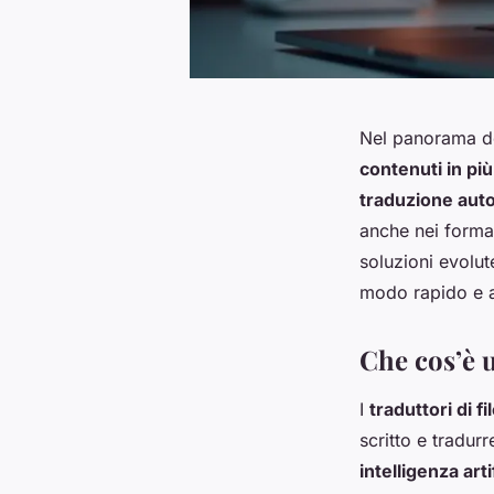
Nel panorama de
contenuti in più
traduzione auto
anche nei forma
soluzioni evolu
modo rapido e a
Che cos’è u
I
traduttori di fi
scritto e tradur
intelligenza art