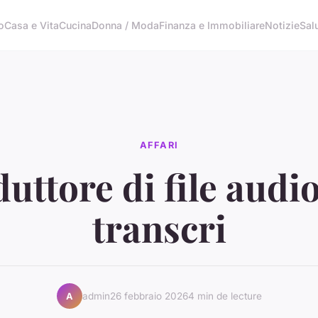
o
Casa e Vita
Cucina
Donna / Moda
Finanza e Immobiliare
Notizie
Sal
AFFARI
uttore di file audi
transcri
admin
26 febbraio 2026
4 min de lecture
A