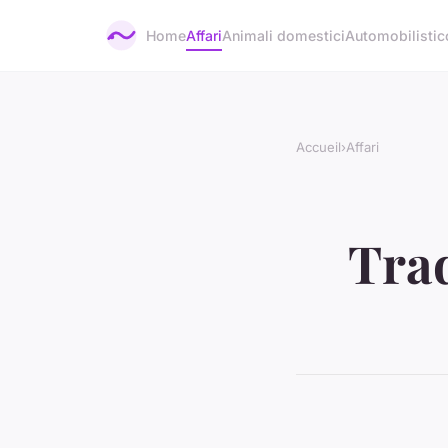
Home
Affari
Animali domestici
Automobilistic
Accueil
›
Affari
Trad