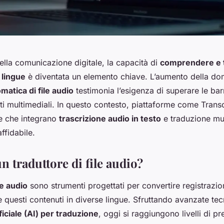
lla comunicazione digitale, la capacità di
comprendere e 
 lingue
è diventata un elemento chiave. L’aumento della d
matica di file audio
testimonia l’esigenza di superare le barr
ti multimediali. In questo contesto, piattaforme come Tran
te che integrano
trascrizione audio in testo
e traduzione mul
ffidabile.
n traduttore di file audio?
le audio
sono strumenti progettati per convertire registrazion
re questi contenuti in diverse lingue. Sfruttando avanzate tec
ificiale (AI) per traduzione
, oggi si raggiungono livelli di pr