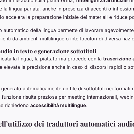
o il file audio sulla piattaforma, l’
intelligenza artificiale
ri
la lingua parlata, anche in presenza di accenti o inflessioni
 accelera la preparazione iniziale dei materiali e riduce pos
to automatico della lingua permette di lavorare agevolment
ienti da ambienti multilingue o interlocutori di diversa nazio
udio in testo e generazione sottotitoli
ficata la lingua, la piattaforma procede con la
trascrizione 
 elevata la precisione anche in caso di discorsi rapidi o so
 generato automaticamente un file di sottotitoli nei formati 
 funzione risulta preziosa per meeting internazionali, webin
he richiedono
accessibilità multilingue
.
ll’utilizzo dei traduttori automatici audi