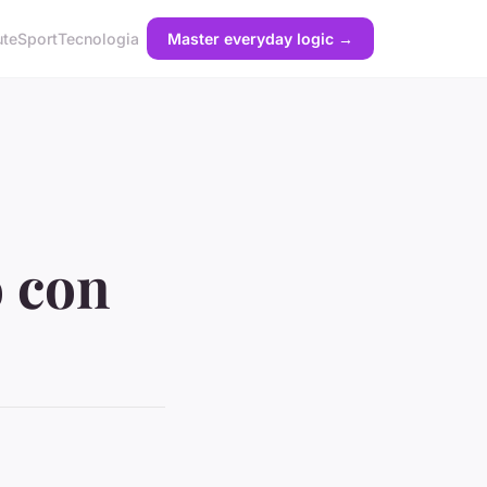
ute
Sport
Tecnologia
Master everyday logic →
o con