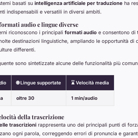
stemi basati su
intelligenza artificiale per traduzione
ha res
i indispensabili e versatili in diversi ambiti.
formati audio e lingue diverse
erni riconoscono i principali
formati audio
e consentono di 
molte destinazioni linguistiche, ampliando le opportunità d
lture differenti.
guente sono sintetizzate alcune delle funzionalità più comun
dio
🌐 Lingue supportate
⌛ Velocità media
4a
oltre 30
1 min/audio
elocità della trascrizione
lle trascrizioni
rappresenta uno dei principali punti di forz
izzano ogni parola, correggendo errori di pronuncia e garante