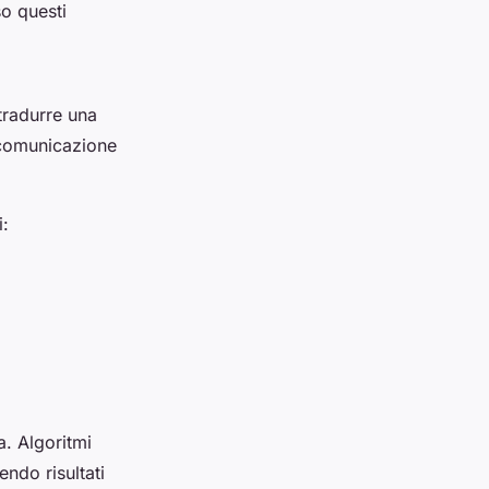
o questi
tradurre una
i comunicazione
i:
a. Algoritmi
ndo risultati