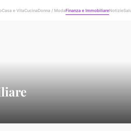
o
Casa e Vita
Cucina
Donna / Moda
Finanza e Immobiliare
Notizie
Sal
liare