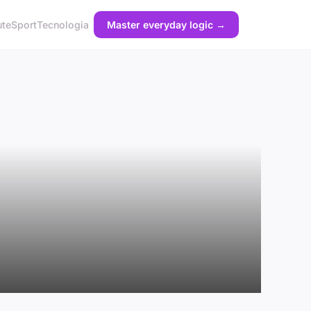
ute
Sport
Tecnologia
Master everyday logic →