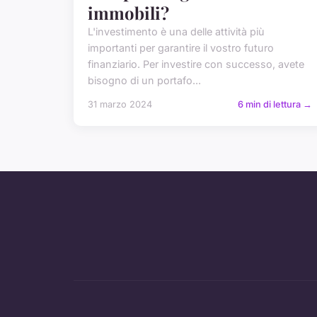
immobili?
L'investimento è una delle attività più
importanti per garantire il vostro futuro
finanziario. Per investire con successo, avete
bisogno di un portafo...
31 marzo 2024
6 min di lettura →