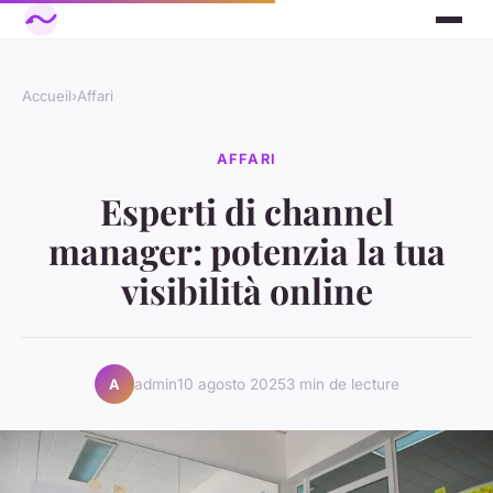
Accueil
›
Affari
AFFARI
Esperti di channel
manager: potenzia la tua
visibilità online
admin
10 agosto 2025
3 min de lecture
A