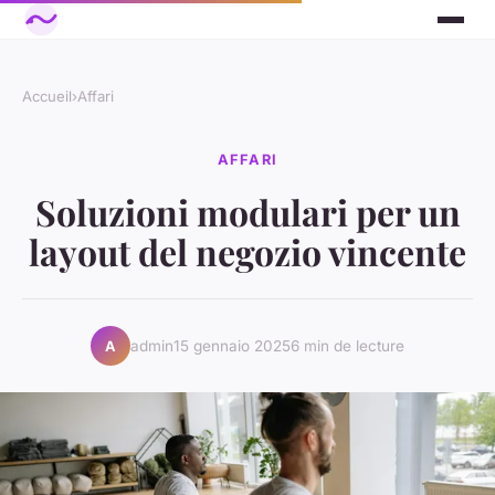
Accueil
›
Affari
AFFARI
Soluzioni modulari per un
layout del negozio vincente
admin
15 gennaio 2025
6 min de lecture
A