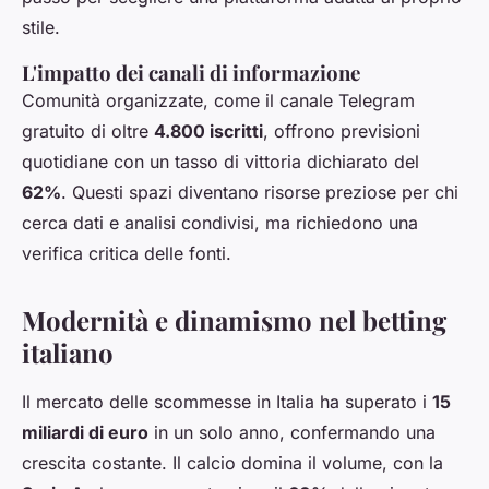
stile.
L'impatto dei canali di informazione
Comunità organizzate, come il canale Telegram
gratuito di oltre
4.800 iscritti
, offrono previsioni
quotidiane con un tasso di vittoria dichiarato del
62%
. Questi spazi diventano risorse preziose per chi
cerca dati e analisi condivisi, ma richiedono una
verifica critica delle fonti.
Modernità e dinamismo nel betting
italiano
Il mercato delle scommesse in Italia ha superato i
15
miliardi di euro
in un solo anno, confermando una
crescita costante. Il calcio domina il volume, con la