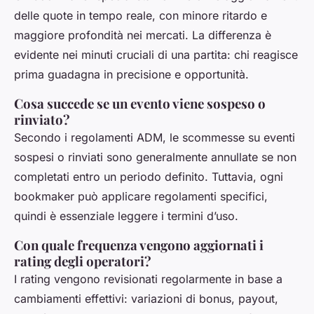
delle quote in tempo reale, con minore ritardo e
maggiore profondità nei mercati. La differenza è
evidente nei minuti cruciali di una partita: chi reagisce
prima guadagna in precisione e opportunità.
Cosa succede se un evento viene sospeso o
rinviato?
Secondo i regolamenti ADM, le scommesse su eventi
sospesi o rinviati sono generalmente annullate se non
completati entro un periodo definito. Tuttavia, ogni
bookmaker può applicare regolamenti specifici,
quindi è essenziale leggere i termini d’uso.
Con quale frequenza vengono aggiornati i
rating degli operatori?
I rating vengono revisionati regolarmente in base a
cambiamenti effettivi: variazioni di bonus, payout,