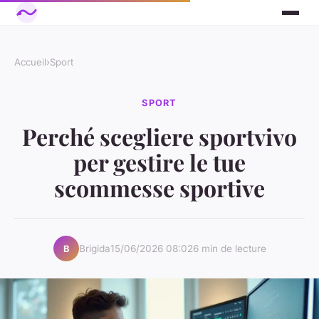
Accueil
›
Sport
SPORT
Perché scegliere sportvivo
per gestire le tue
scommesse sportive
Brigida
15/06/2026 08:02
6 min de lecture
B