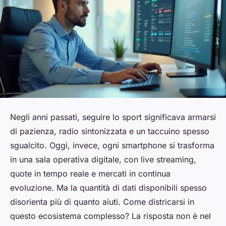
Negli anni passati, seguire lo sport significava armarsi
di pazienza, radio sintonizzata e un taccuino spesso
sgualcito. Oggi, invece, ogni smartphone si trasforma
in una sala operativa digitale, con live streaming,
quote in tempo reale e mercati in continua
evoluzione. Ma la quantità di dati disponibili spesso
disorienta più di quanto aiuti. Come districarsi in
questo ecosistema complesso? La risposta non è nel