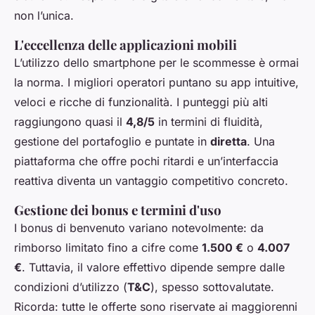
non l’unica.
L'eccellenza delle applicazioni mobili
L’utilizzo dello smartphone per le scommesse è ormai
la norma. I migliori operatori puntano su app intuitive,
veloci e ricche di funzionalità. I punteggi più alti
raggiungono quasi il
4,8/5
in termini di fluidità,
gestione del portafoglio e puntate in
diretta
. Una
piattaforma che offre pochi ritardi e un’interfaccia
reattiva diventa un vantaggio competitivo concreto.
Gestione dei bonus e termini d'uso
I bonus di benvenuto variano notevolmente: da
rimborso limitato fino a cifre come
1.500 €
o
4.007
€
. Tuttavia, il valore effettivo dipende sempre dalle
condizioni d’utilizzo (
T&C
), spesso sottovalutate.
Ricorda: tutte le offerte sono riservate ai maggiorenni