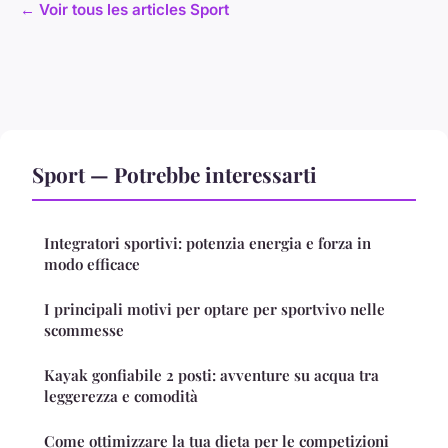
← Voir tous les articles Sport
Sport — Potrebbe interessarti
Integratori sportivi: potenzia energia e forza in
modo efficace
I principali motivi per optare per sportvivo nelle
scommesse
Kayak gonfiabile 2 posti: avventure su acqua tra
leggerezza e comodità
Come ottimizzare la tua dieta per le competizioni