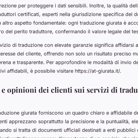
zione per proteggere i dati sensibili. Inoltre, la qualità del
aduttori certificati, esperti nella giurisdizione specifica del
un altro aspetto fondamentale: ogni traduzione giurata è ac
ro del perito traduttore, confermando il valore legale del tes
vizio di traduzione con elevate garanzie significa affidarsi a
nteresse del cliente, offrendo non solo un risultato preciso 
rena e trasparente. Per approfondire le modalità di invio d
vi affidabili, è possibile visitare https://at-giurata.it/.
e opinioni dei clienti sui servizi di trad
aduzione giurata forniscono un quadro chiaro e affidabile de
lienti apprezzano soprattutto la precisione e la puntualità, el
do si tratta di documenti ufficiali destinati a enti pubblici 