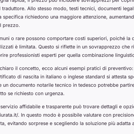
na rapida, il prezzo può includere sovrapprezzi per coprir
l traduttore. Allo stesso modo, testi tecnici, documenti lega
a specifica richiedono una maggiore attenzione, aumentan
il prezzo.
uni o rare possono comportare costi superiori, poiché la di
lizzati è limitata. Questo si riflette in un sovrapprezzo che 
erire professionisti esperti per quella combinazione linguisti
chiaro il concetto, ecco alcuni esempi pratici di preventivo:
rtificato di nascita in italiano o inglese standard si attesta
e un documento notarile tecnico in tedesco potrebbe partir
tto se richiesto con urgenza.
servizio affidabile e trasparente può trovare dettagli e opz
giurata.it/. In questo modo è possibile valutare con precisione
ta, evitando sorprese e scegliendo la soluzione più adatta a