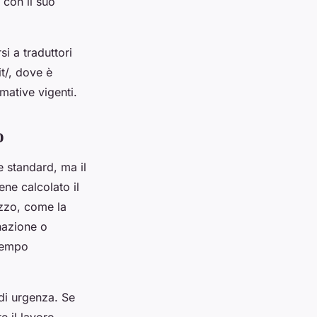
 con il suo
i a traduttori
it/, dove è
mative vigenti.
o
e standard, ma il
ne calcolato il
ezzo, come la
nazione o
 tempo
 di urgenza. Se