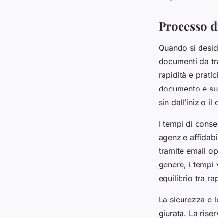
Processo di
Quando si deside
documenti da tr
rapidità e pratic
documento e sul
sin dall’inizio i
I tempi di conse
agenzie affidabi
tramite email op
genere, i tempi 
equilibrio tra ra
La sicurezza e l
giurata. La rise