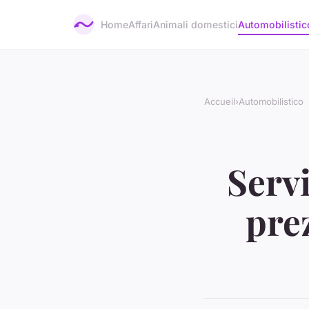
Home
Affari
Animali domestici
Automobilistic
Accueil
›
Automobilistico
Servi
pre