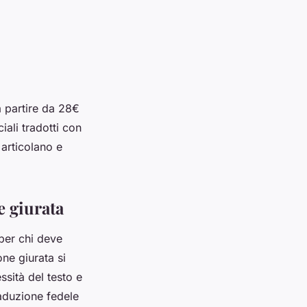
a partire da 28€
iali tradotti con
 articolano e
e giurata
per chi deve
one giurata si
sità del testo e
raduzione fedele