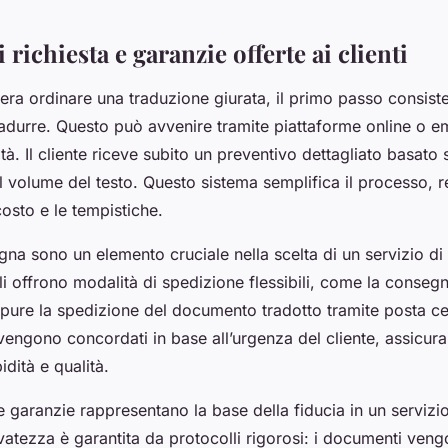
 richiesta e garanzie offerte ai clienti
ra ordinare una traduzione giurata, il primo passo consiste 
adurre. Questo può avvenire tramite piattaforme online o e
ità. Il cliente riceve subito un preventivo dettagliato basato s
 volume del testo. Questo sistema semplifica il processo, 
l costo e le tempistiche.
gna sono un elemento cruciale nella scelta di un servizio di
li offrono modalità di spedizione flessibili, come la consegn
pure la spedizione del documento tradotto tramite posta cert
vengono concordati in base all’urgenza del cliente, assicur
pidità e qualità.
e garanzie rappresentano la base della fiducia in un servizi
rvatezza è garantita da protocolli rigorosi: i documenti veng