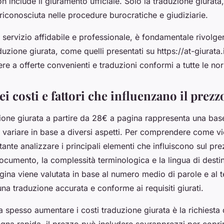
n include il giuramento ufficiale. Solo la traduzione giurata,
 riconosciuta nelle procedure burocratiche e giudiziarie.
 servizio affidabile e professionale, è fondamentale rivolgers
duzione giurata, come quelli presentati su https://at-giurata.
re a offerte convenienti e traduzioni conformi a tutte le nor
ei costi e fattori che influenzano il prezz
zione giurata a partire da 28€ a pagina rappresenta una bas
 variare in base a diversi aspetti. Per comprendere come vie
ante analizzare i principali elementi che influiscono sul pr
ocumento, la complessità terminologica e la lingua di desti
gina viene valutata in base al numero medio di parole e al
na traduzione accurata e conforme ai requisiti giurati.
a spesso aumentare i costi traduzione giurata è la richiesta