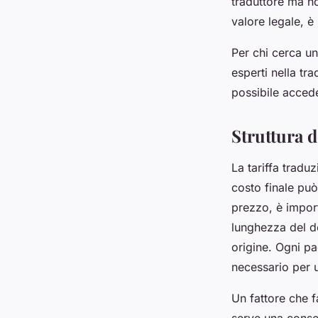
traduttore ma no
valore legale, è
Per chi cerca un
esperti nella tra
possibile accede
Struttura d
La tariffa tradu
costo finale può
prezzo, è import
lunghezza del d
origine. Ogni pa
necessario per u
Un fattore che f