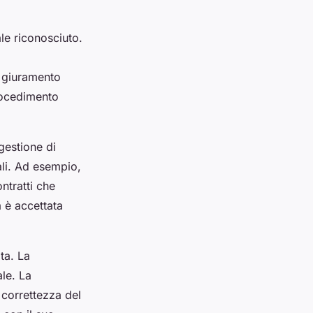
le riconosciuto.
n giuramento
rocedimento
gestione di
nali. Ad esempio,
ontratti che
a è accettata
ta. La
le. La
 correttezza del