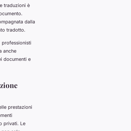
le traduzioni è
 documento.
compagnata dalla
to tradotto.
 professionisti
ma anche
ei documenti e
uzione
lle prestazioni
ementi
o privati. Le