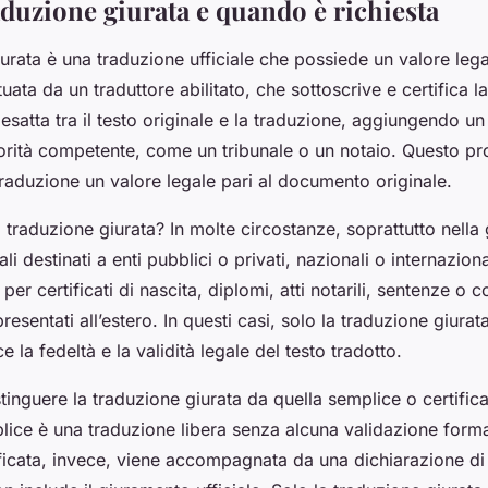
aduzione giurata e quando è richiesta
urata è una traduzione ufficiale che possiede un valore lega
uata da un traduttore abilitato, che sottoscrive e certifica la
satta tra il testo originale e la traduzione, aggiungendo u
torità competente, come un tribunale o un notaio. Questo p
traduzione un valore legale pari al documento originale.
traduzione giurata? In molte circostanze, soprattutto nella 
li destinati a enti pubblici o privati, nazionali o internazio
per certificati di nascita, diplomi, atti notarili, sentenze o c
esentati all’estero. In questi casi, solo la traduzione giurat
 la fedeltà e la validità legale del testo tradotto.
tinguere la traduzione giurata da quella semplice o certifica
lice è una traduzione libera senza alcuna validazione forma
ficata, invece, viene accompagnata da una dichiarazione di