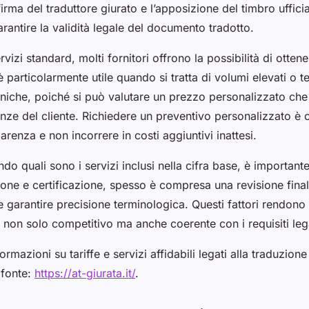
 firma del traduttore giurato e l’apposizione del timbro uffici
arantire la validità legale del documento tradotto.
rvizi standard, molti fornitori offrono la possibilità di otten
 particolarmente utile quando si tratta di volumi elevati o te
niche, poiché si può valutare un prezzo personalizzato che 
nze del cliente. Richiedere un preventivo personalizzato è c
arenza e non incorrere in costi aggiuntivi inattesi.
endo quali sono i servizi inclusi nella cifra base, è importan
zione e certificazione, spesso è compresa una revisione fina
 e garantire precisione terminologica. Questi fattori rendono 
o non solo competitivo ma anche coerente con i requisiti legal
rmazioni su tariffe e servizi affidabili legati alla traduzione
 fonte:
https://at-giurata.it/
.