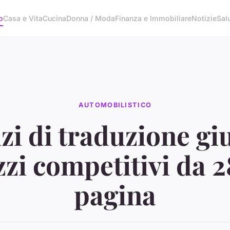
o
Casa e Vita
Cucina
Donna / Moda
Finanza e Immobiliare
Notizie
Sal
AUTOMOBILISTICO
zi di traduzione gi
zzi competitivi da 2
pagina