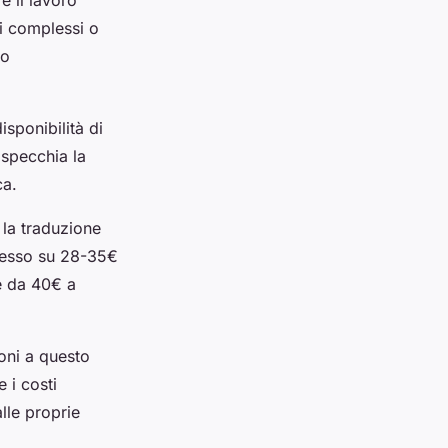
e il lavoro
li complessi o
do
sponibilità di
rispecchia la
ca.
 la traduzione
 spesso su 28-35€
e da 40€ a
ioni a questo
 i costi
lle proprie