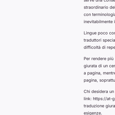
serve una conseg
straordinario de
con terminologi
inevitabilmente 
Lingue poco com
traduttori specia
difficoltà di rep
Per rendere più 
giurata di un ce
a pagina, mentr
pagina, soprattu
Chi desidera un 
link: https://at-
traduzione giura
esigenze.