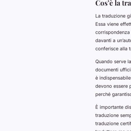
Cos’è la tr
La traduzione gi
Essa viene effett
corrispondenza e
davanti a un’au
conferisce alla 
Quando serve la 
documenti ufficia
è indispensabile 
devono essere pr
perché garantisce
È importante dis
traduzione semp
traduzione certi