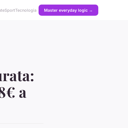
ute
Sport
Tecnologia
Master everyday logic →
urata:
8€ a