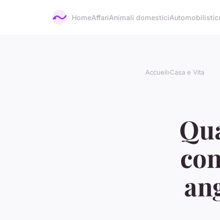
Home
Affari
Animali domestici
Automobilistic
Accueil
›
Casa e Vita
Qua
con
ang