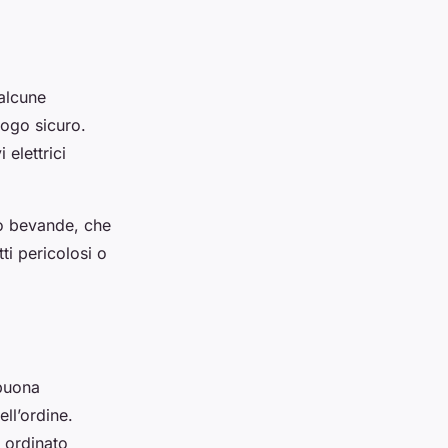
 alcune
uogo sicuro.
 elettrici
o o bevande, che
tti pericolosi o
 buona
ll’ordine.
e ordinato