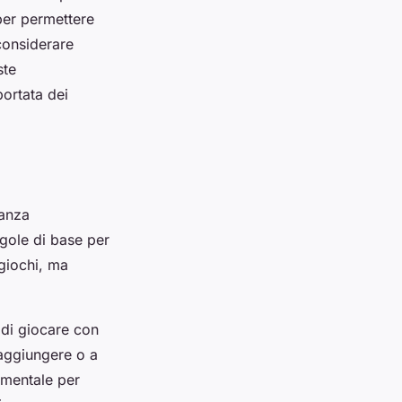
 per permettere
 considerare
ste
portata dei
tanza
egole di base per
giochi, ma
o di giocare con
raggiungere o a
mentale per