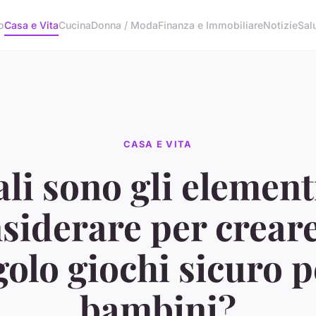
o
Casa e Vita
Cucina
Donna / Moda
Finanza e Immobiliare
Notizie
Sal
CASA E VITA
li sono gli element
siderare per crear
olo giochi sicuro p
bambini?