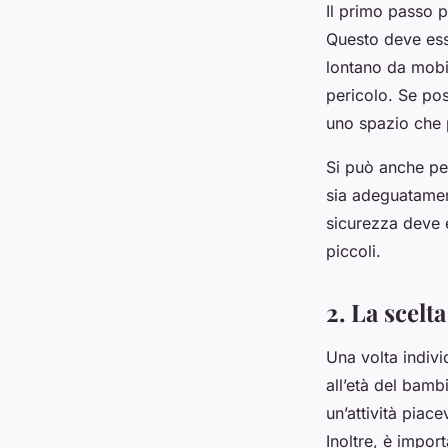
Il primo passo p
Questo deve ess
lontano da mobil
pericolo. Se po
uno spazio che p
Si può anche pen
sia adeguatament
sicurezza deve e
piccoli.
2. La scelt
Una volta indivi
all’età del bambi
un’attività piac
Inoltre, è impor