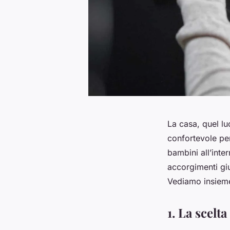
La casa, quel l
confortevole per 
bambini all’inte
accorgimenti giu
Vediamo insieme 
1. La scelt