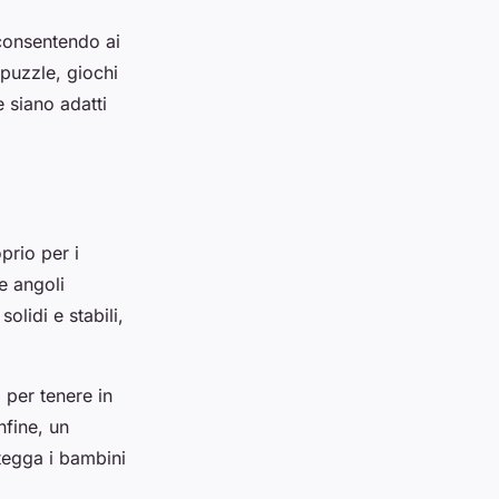
 consentendo ai
 puzzle, giochi
e siano adatti
prio per i
e angoli
olidi e stabili,
 per tenere in
nfine, un
tegga i bambini