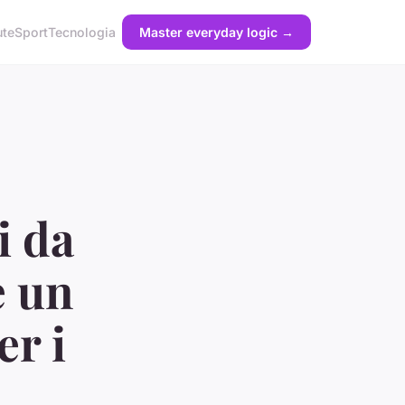
ute
Sport
Tecnologia
Master everyday logic →
i da
e un
er i