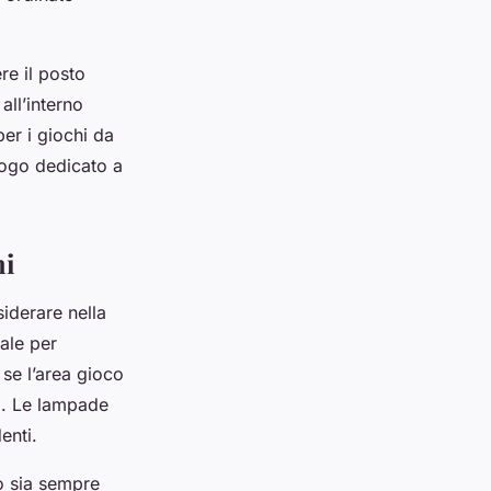
re il posto
all’interno
per i giochi da
uogo dedicato a
hi
iderare nella
ale per
a se l’area gioco
nti. Le lampade
enti.
co sia sempre