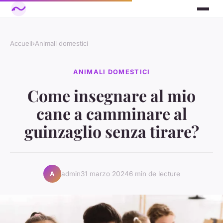
Accueil
›
Animali domestici
ANIMALI DOMESTICI
Come insegnare al mio
cane a camminare al
guinzaglio senza tirare?
admin
31 marzo 2024
6 min de lecture
A